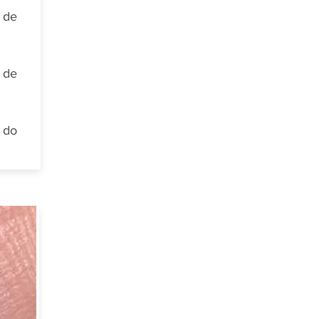
 de
 de
 do