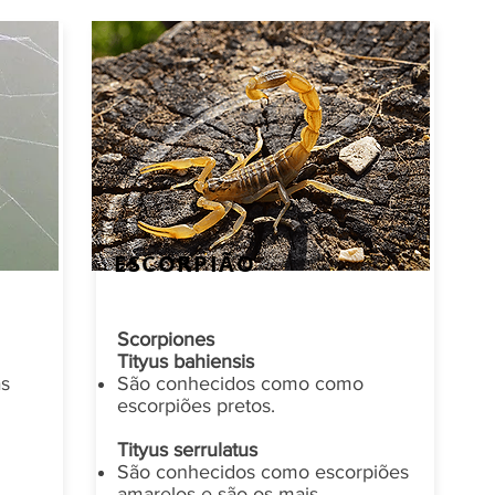
ESCORPIÃO
Scorpiones
Tityus bahiensis
as
São conhecidos como como
escorpiões pretos.
Tityus serrulatus
São conhecidos como escorpiões
amarelos e são os mais