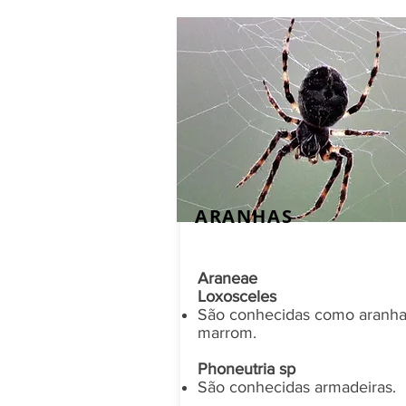
ARANHAS
Araneae
Loxosceles
São conhecidas como aranh
marrom.
Phoneutria sp
São conhecidas armadeiras.