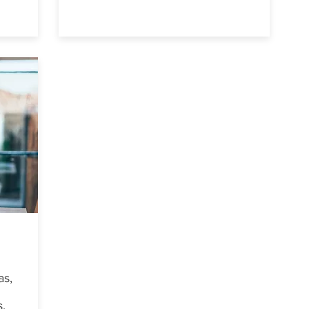
as,
s,