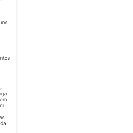
uns.
ntos
s
aga
 em
em
as
ada